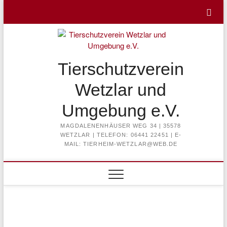
Skip
to
content
Tierschutzverein
Wetzlar und
Umgebung e.V.
MAGDALENENHÄUSER WEG 34 | 35578
WETZLAR | TELEFON: 06441 22451 | E-
MAIL: TIERHEIM-WETZLAR@WEB.DE