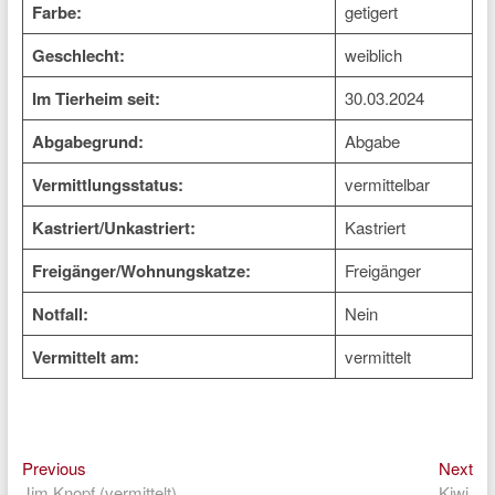
Farbe:
getigert
Geschlecht:
weiblich
Im Tierheim seit:
30.03.2024
Abgabegrund:
Abgabe
Vermittlungsstatus:
vermittelbar
Kastriert/Unkastriert:
Kastriert
Freigänger/Wohnungskatze:
Freigänger
Notfall:
Nein
Vermittelt am:
vermittelt
Previous
Ne
Beitragsnavigation
Previous
Next
post:
pos
Jim Knopf (vermittelt)
Kiwi