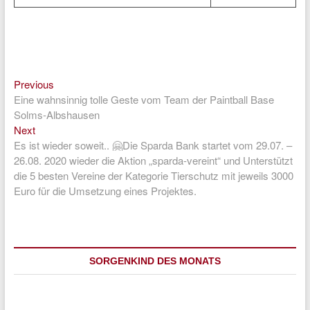
Previous
Beitragsnavigation
Previous
post:
Eine wahnsinnig tolle Geste vom Team der Paintball Base
Solms-Albshausen
Next
Next
post:
Es ist wieder soweit.. 🤗Die Sparda Bank startet vom 29.07. –
26.08. 2020 wieder die Aktion „sparda-vereint“ und Unterstützt
die 5 besten Vereine der Kategorie Tierschutz mit jeweils 3000
Euro für die Umsetzung eines Projektes.
SORGENKIND DES MONATS