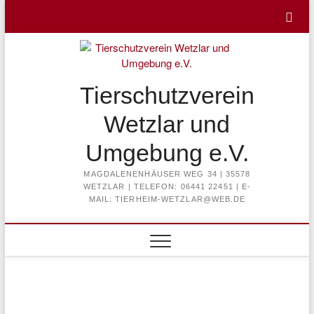
Skip
to
content
Tierschutzverein
Wetzlar und
Umgebung e.V.
MAGDALENENHÄUSER WEG 34 | 35578
WETZLAR | TELEFON: 06441 22451 | E-
MAIL: TIERHEIM-WETZLAR@WEB.DE