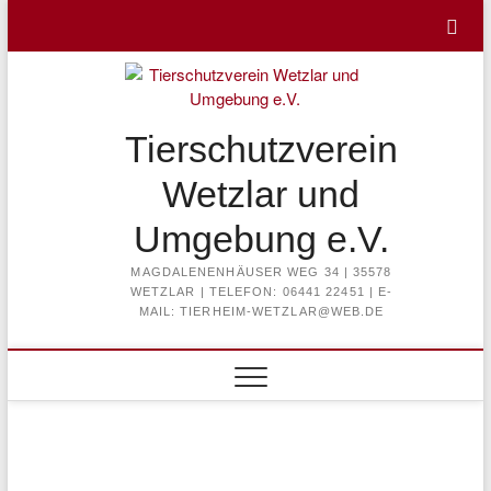
Skip
to
content
Tierschutzverein
Wetzlar und
Umgebung e.V.
MAGDALENENHÄUSER WEG 34 | 35578
WETZLAR | TELEFON: 06441 22451 | E-
MAIL: TIERHEIM-WETZLAR@WEB.DE