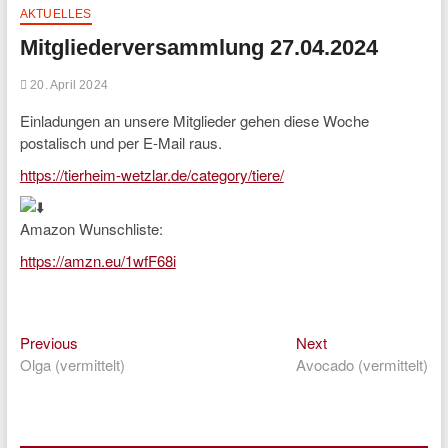
AKTUELLES
Mitgliederversammlung 27.04.2024
20. April 2024
Einladungen an unsere Mitglieder gehen diese Woche
postalisch und per E-Mail raus.
https://tierheim-wetzlar.de/category/tiere/
Amazon Wunschliste:
https://amzn.eu/1wfF68i
Previous
Next
Beitragsnavigation
Previous
Next
post:
post:
Olga (vermittelt)
Avocado (vermittelt)