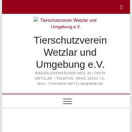
Skip
to
content
Tierschutzverein
Wetzlar und
Umgebung e.V.
MAGDALENENHÄUSER WEG 34 | 35578
WETZLAR | TELEFON: 06441 22451 | E-
MAIL: TIERHEIM-WETZLAR@WEB.DE