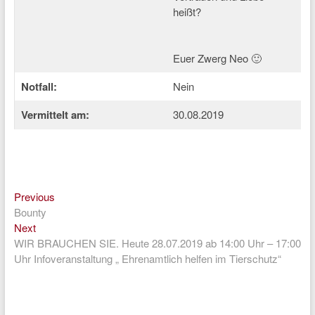
heißt?
Euer Zwerg Neo 🙂
Notfall:
Nein
Vermittelt am:
30.08.2019
Previous
Beitragsnavigation
Previous
post:
Bounty
Next
Next
post:
WIR BRAUCHEN SIE. Heute 28.07.2019 ab 14:00 Uhr – 17:00
Uhr Infoveranstaltung „ Ehrenamtlich helfen im Tierschutz“