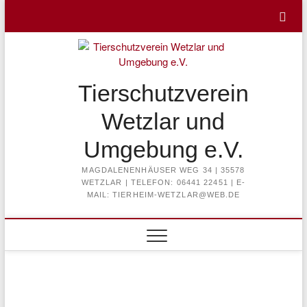
Skip
to
content
Tierschutzverein
Wetzlar und
Umgebung e.V.
MAGDALENENHÄUSER WEG 34 | 35578
WETZLAR | TELEFON: 06441 22451 | E-
MAIL: TIERHEIM-WETZLAR@WEB.DE