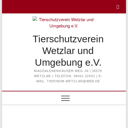
Skip
to
content
Tierschutzverein
Wetzlar und
Umgebung e.V.
MAGDALENENHÄUSER WEG 34 | 35578
WETZLAR | TELEFON: 06441 22451 | E-
MAIL: TIERHEIM-WETZLAR@WEB.DE