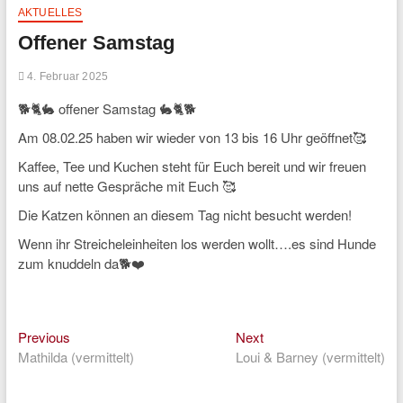
AKTUELLES
Offener Samstag
4. Februar 2025
🐕🐈🐇 offener Samstag 🐇🐈🐕
Am 08.02.25 haben wir wieder von 13 bis 16 Uhr geöffnet🥰
Kaffee, Tee und Kuchen steht für Euch bereit und wir freuen
uns auf nette Gespräche mit Euch 🥰
Die Katzen können an diesem Tag nicht besucht werden!
Wenn ihr Streicheleinheiten los werden wollt….es sind Hunde
zum knuddeln da🐕❤️
Previous
Next
Beitragsnavigation
Previous
Next
post:
post:
Mathilda (vermittelt)
Loui & Barney (vermittelt)