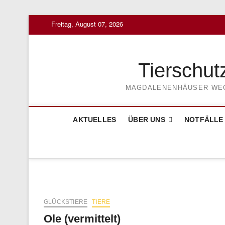
Skip
Freitag, August 07, 2026
to
content
Tierschut
MAGDALENENHÄUSER WEG 3
AKTUELLES
ÜBER UNS
NOTFÄLLE
GLÜCKSTIERE
TIERE
Ole (vermittelt)