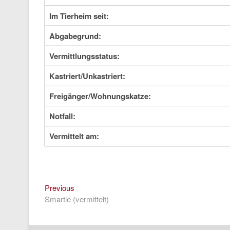
Im Tierheim seit:
Abgabegrund:
Vermittlungsstatus:
Kastriert/Unkastriert:
Freigänger/Wohnungskatze:
Notfall:
Vermittelt am:
Previous
Beitragsnavigation
Previous
post:
Smartie (vermittelt)