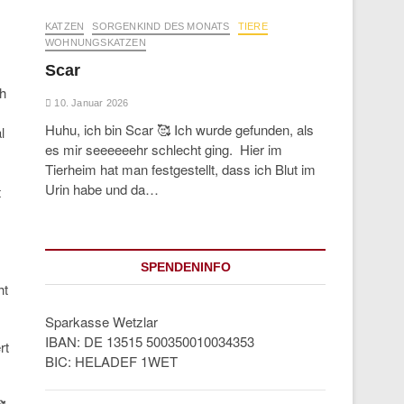
KATZEN
SORGENKIND DES MONATS
TIERE
WOHNUNGSKATZEN
Scar
ch
10. Januar 2026
Huhu, ich bin Scar 🥰 Ich wurde gefunden, als
l
es mir seeeeeehr schlecht ging. Hier im
Tierheim hat man festgestellt, dass ich Blut im
Urin habe und da…
t
SPENDENINFO
ht
Sparkasse Wetzlar
IBAN: DE 13515 500350010034353
rt
BIC: HELADEF 1WET