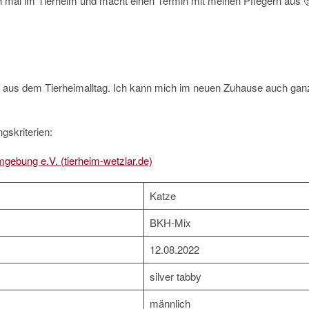
mal im Tierheim und macht einen Termin mit meinen Pflegern aus 
aus dem Tierheimalltag. Ich kann mich im neuen Zuhause auch gan
gskriterien:
mgebung e.V. (tierheim-wetzlar.de)
Katze
BKH-Mix
12.08.2022
silver tabby
männlich