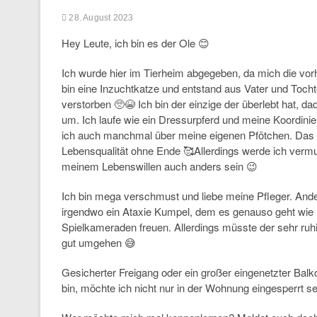
28. August 2023
Hey Leute, ich bin es der Ole 😊
Ich wurde hier im Tierheim abgegeben, da mich die vor
bin eine Inzuchtkatze und entstand aus Vater und Toch
verstorben 🥺😭 Ich bin der einzige der überlebt hat, d
um. Ich laufe wie ein Dressurpferd und meine Koordinier
ich auch manchmal über meine eigenen Pfötchen. Das h
Lebensqualität ohne Ende 🥰Allerdings werde ich vermut
meinem Lebenswillen auch anders sein 😉
Ich bin mega verschmust und liebe meine Pfleger. Ander
irgendwo ein Ataxie Kumpel, dem es genauso geht wie m
Spielkameraden freuen. Allerdings müsste der sehr ruhi
gut umgehen 😅
Gesicherter Freigang oder ein großer eingenetzter Balko
bin, möchte ich nicht nur in der Wohnung eingesperrt se