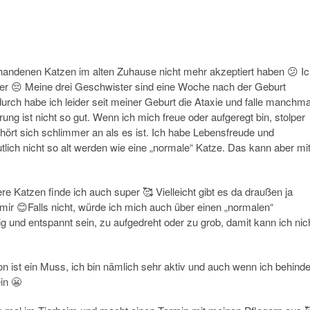
handenen Katzen im alten Zuhause nicht mehr akzeptiert haben 😕 I
ter 😔 Meine drei Geschwister sind eine Woche nach der Geburt
adurch habe ich leider seit meiner Geburt die Ataxie und falle manchma
ung ist nicht so gut. Wenn ich mich freue oder aufgeregt bin, stolper
ört sich schlimmer an als es ist. Ich habe Lebensfreude und
lich nicht so alt werden wie eine „normale“ Katze. Das kann aber mi
e Katzen finde ich auch super 🥰 Vielleicht gibt es da draußen ja
ir 😊Falls nicht, würde ich mich auch über einen „normalen“
g und entspannt sein, zu aufgedreht oder zu grob, damit kann ich nic
n ist ein Muss, ich bin nämlich sehr aktiv und auch wenn ich behinde
in 😬