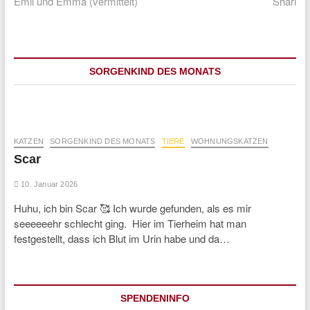
post:
pos
Emil und Emma (vermittelt)
Shari
SORGENKIND DES MONATS
KATZEN
SORGENKIND DES MONATS
TIERE
WOHNUNGSKATZEN
Scar
10. Januar 2026
Huhu, ich bin Scar 🥰 Ich wurde gefunden, als es mir
seeeeeehr schlecht ging. Hier im Tierheim hat man
festgestellt, dass ich Blut im Urin habe und da…
SPENDENINFO