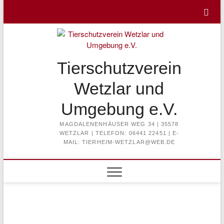
Skip
to
content
Tierschutzverein
Wetzlar und
Umgebung e.V.
MAGDALENENHÄUSER WEG 34 | 35578
WETZLAR | TELEFON: 06441 22451 | E-
MAIL: TIERHEIM-WETZLAR@WEB.DE