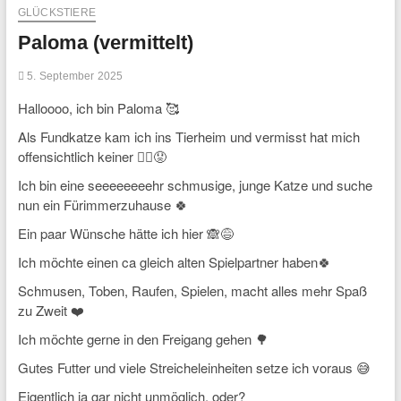
GLÜCKSTIERE
Paloma (vermittelt)
5. September 2025
Halloooo, ich bin Paloma 🥰
Als Fundkatze kam ich ins Tierheim und vermisst hat mich
offensichtlich keiner 🤷‍♀️😟
Ich bin eine seeeeeeeehr schmusige, junge Katze und suche
nun ein Fürimmerzuhause 🍀
Ein paar Wünsche hätte ich hier 🙈😅
Ich möchte einen ca gleich alten Spielpartner haben🍀
Schmusen, Toben, Raufen, Spielen, macht alles mehr Spaß
zu Zweit ❤️
Ich möchte gerne in den Freigang gehen 🌳
Gutes Futter und viele Streicheleinheiten setze ich voraus 😅
Eigentlich ja gar nicht unmöglich, oder?