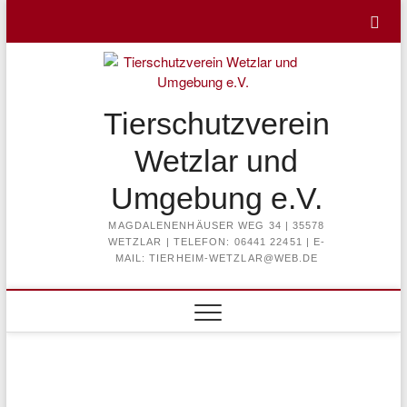
Skip
to
content
Tierschutzverein
Wetzlar und
Umgebung e.V.
MAGDALENENHÄUSER WEG 34 | 35578
WETZLAR | TELEFON: 06441 22451 | E-
MAIL: TIERHEIM-WETZLAR@WEB.DE