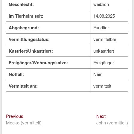
Geschlecht:
weiblich
Im Tierheim seit:
14.08.2025
Abgabegrund:
Fundtier
Vermittlungsstatus:
vermittelbar
Kastriert/Unkastriert:
unkastriert
Freigänger/Wohnungskatze:
Freigänger
Notfall:
Nein
Vermittelt am:
vermittelt
Previous
Next
Beitragsnavigation
Previous
Next
post:
post:
Meeko (vermittelt)
John (vermittelt)