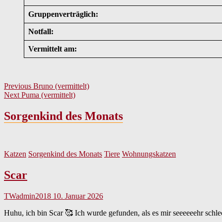
Gruppenverträglich:
Notfall:
Vermittelt am:
Beitragsnavigation
Previous
Previous
Bruno (vermittelt)
Next
post:
Next
Puma (vermittelt)
post:
Sorgenkind des Monats
Katzen
Sorgenkind des Monats
Tiere
Wohnungskatzen
Scar
TWadmin2018
10. Januar 2026
Huhu, ich bin Scar 🥰 Ich wurde gefunden, als es mir seeeeeehr schle