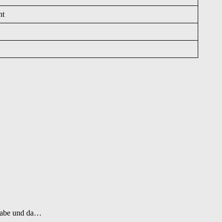
nt
n habe und da…