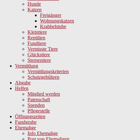
Hunde
Katzen
Freigänger
Wohnungskatzen
Krabbelstube
Kleintiere
Reptilien
Fundtiere
Vermisste Tiere
Glückstiere
Sternentiere
Vermittlung
Vermittlungskriterien
Schutzgebühren
Abgabe
Helfen
Mitglied werden
Patenschaft
Spenden
Pflegestelle
Öffnungszeiten
Fundgrube
Ehemalige
Info Ehemalige
Post von Ehemaligen