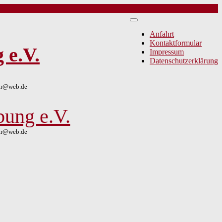
Anfahrt
Kontaktformular
 e.V.
Impressum
Datenschutzerklärung
lar@web.de
bung e.V.
lar@web.de