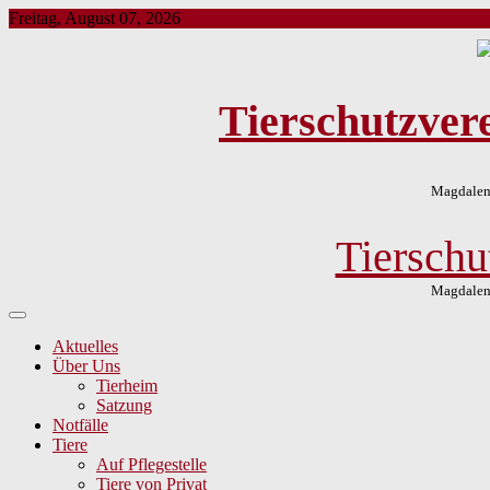
Skip
Freitag, August 07, 2026
to
content
Tierschutzver
Magdalene
Tierschu
Magdalene
Aktuelles
Über Uns
Tierheim
Satzung
Notfälle
Tiere
Auf Pflegestelle
Tiere von Privat