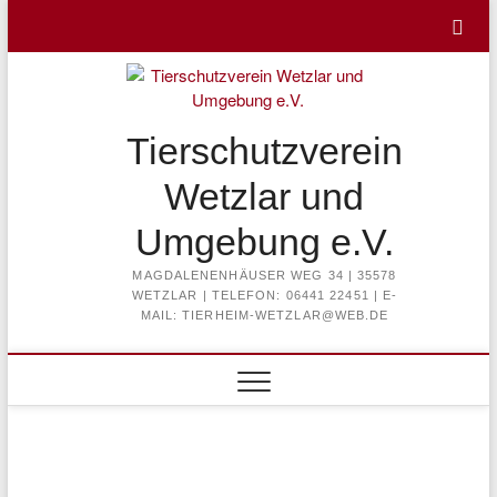
Skip
to
content
Tierschutzverein
Wetzlar und
Umgebung e.V.
MAGDALENENHÄUSER WEG 34 | 35578
WETZLAR | TELEFON: 06441 22451 | E-
MAIL: TIERHEIM-WETZLAR@WEB.DE