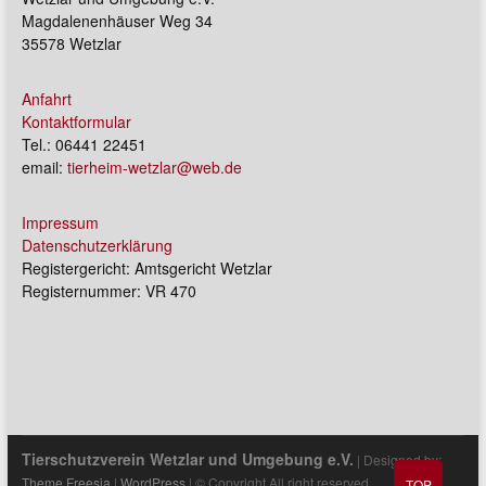
Magdalenenhäuser Weg 34
35578 Wetzlar
Anfahrt
Kontaktformular
Tel.: 06441 22451
email:
tierheim-wetzlar@web.de
Impressum
Datenschutzerklärung
Registergericht: Amtsgericht Wetzlar
Registernummer: VR 470
Tierschutzverein Wetzlar und Umgebung e.V.
| Designed by:
Theme Freesia
|
WordPress
| © Copyright All right reserved
TOP