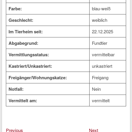
Farbe:
blau-weiß
Geschlecht:
weiblich
Im Tierheim seit:
22.12.2025
Abgabegrund:
Fundtier
Vermittlungsstatus:
vermittelbar
Kastriert/Unkastriert:
unkastriert
Freigänger/Wohnungskatze:
Freigang
Notfall:
Nein
Vermittelt am:
vermittelt
Previous
Next
Beitragsnavigation
Previous
Next