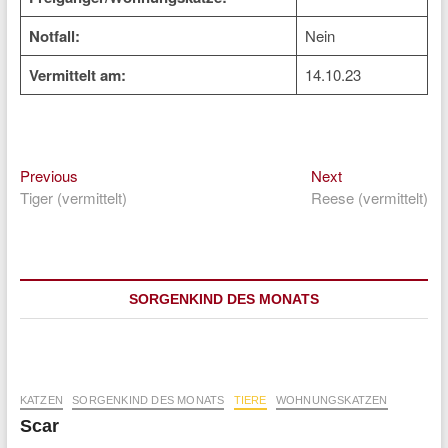
Notfall:
Nein
Vermittelt am:
14.10.23
Previous
Next
Beitragsnavigation
Previous
Next
post:
post:
Tiger (vermittelt)
Reese (vermittelt)
SORGENKIND DES MONATS
KATZEN
SORGENKIND DES MONATS
TIERE
WOHNUNGSKATZEN
Scar