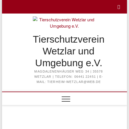
Skip
to
content
Tierschutzverein
Wetzlar und
Umgebung e.V.
MAGDALENENHÄUSER WEG 34 | 35578
WETZLAR | TELEFON: 06441 22451 | E-
MAIL: TIERHEIM-WETZLAR@WEB.DE