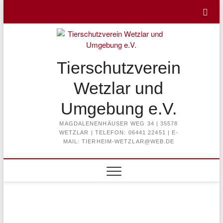
Skip
to
content
Tierschutzverein
Wetzlar und
Umgebung e.V.
MAGDALENENHÄUSER WEG 34 | 35578
WETZLAR | TELEFON: 06441 22451 | E-
MAIL: TIERHEIM-WETZLAR@WEB.DE