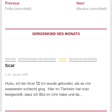
Previous
Next
Beitragsnavigation
Previous
Next
post:
post:
Frida (vermittelt)
Monica (vermittelt)
SORGENKIND DES MONATS
KATZEN
SORGENKIND DES MONATS
TIERE
WOHNUNGSKATZEN
Scar
10. Januar 2026
Huhu, ich bin Scar 🥰 Ich wurde gefunden, als es mir
seeeeeehr schlecht ging. Hier im Tierheim hat man
festgestellt, dass ich Blut im Urin habe und da…