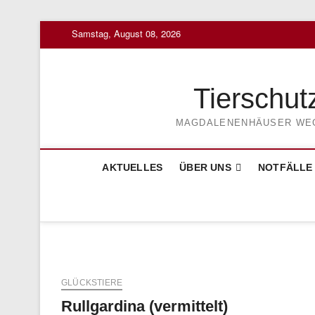
Skip
Samstag, August 08, 2026
to
content
Tierschut
MAGDALENENHÄUSER WEG 3
AKTUELLES
ÜBER UNS
NOTFÄLLE
GLÜCKSTIERE
Rullgardina (vermittelt)