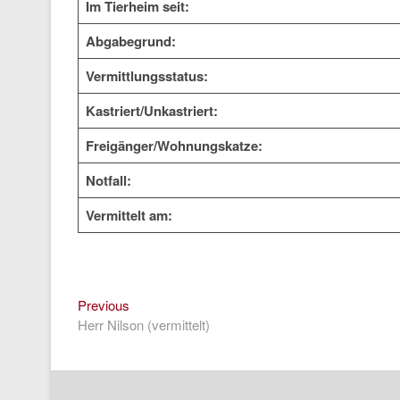
Im Tierheim seit:
Abgabegrund:
Vermittlungsstatus:
Kastriert/Unkastriert:
Freigänger/Wohnungskatze:
Notfall:
Vermittelt am:
Previous
Beitragsnavigation
Previous
post:
Herr Nilson (vermittelt)