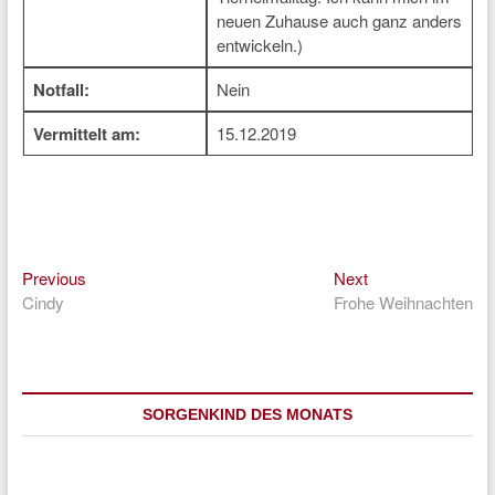
neuen Zuhause auch ganz anders
entwickeln.)
Notfall:
Nein
Vermittelt am:
15.12.2019
Previous
Next
Beitragsnavigation
Previous
Next
post:
post:
Cindy
Frohe Weihnachten
SORGENKIND DES MONATS