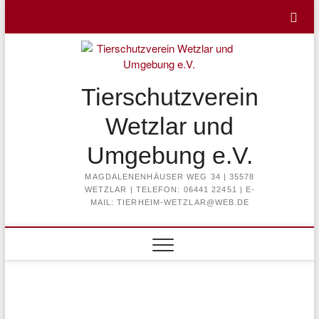
Skip
to
content
Tierschutzverein
Wetzlar und
Umgebung e.V.
MAGDALENENHÄUSER WEG 34 | 35578
WETZLAR | TELEFON: 06441 22451 | E-
MAIL: TIERHEIM-WETZLAR@WEB.DE