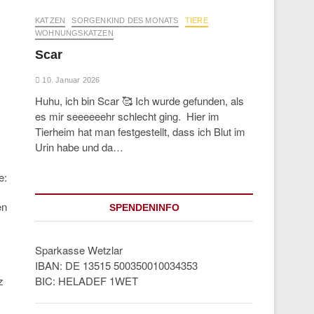
KATZEN
SORGENKIND DES MONATS
TIERE
WOHNUNGSKATZEN
Scar
10. Januar 2026
Huhu, ich bin Scar 🥰 Ich wurde gefunden, als
es mir seeeeeehr schlecht ging. Hier im
Tierheim hat man festgestellt, dass ich Blut im
Urin habe und da…
e:
en
SPENDENINFO
Sparkasse Wetzlar
IBAN: DE 13515 500350010034353
z
BIC: HELADEF 1WET