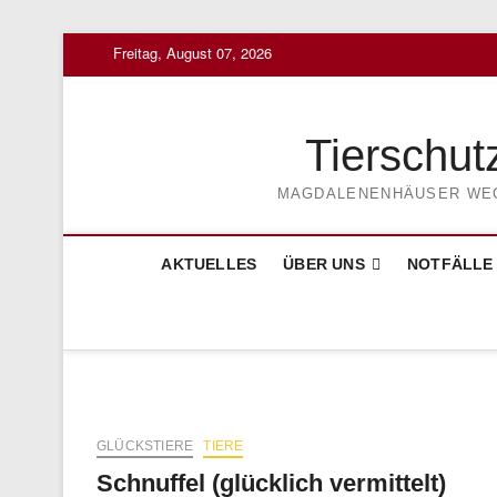
Skip
Freitag, August 07, 2026
to
content
Tierschut
MAGDALENENHÄUSER WEG 3
AKTUELLES
ÜBER UNS
NOTFÄLLE
GLÜCKSTIERE
TIERE
Schnuffel (glücklich vermittelt)