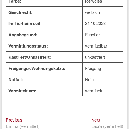
Farbe:
rot-weiss
Geschlecht:
weiblich
Im Tierheim seit:
24.10.2023
Abgabegrund:
Fundtier
Vermittlungsstatus:
vermittelbar
Kastriert/Unkastriert:
unkastriert
Freigänger/Wohnungskatze:
Freigang
Notfall:
Nein
Vermittelt am:
vermittelt
Previous
Next
Beitragsnavigation
Previous
Next
post:
post:
Emma (vermittelt)
Laura (vermittelt)