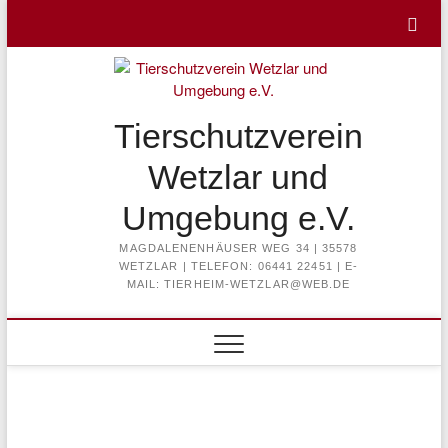
Skip
to
content
Tierschutzverein
Wetzlar und
Umgebung e.V.
MAGDALENENHÄUSER WEG 34 | 35578
WETZLAR | TELEFON: 06441 22451 | E-
MAIL: TIERHEIM-WETZLAR@WEB.DE