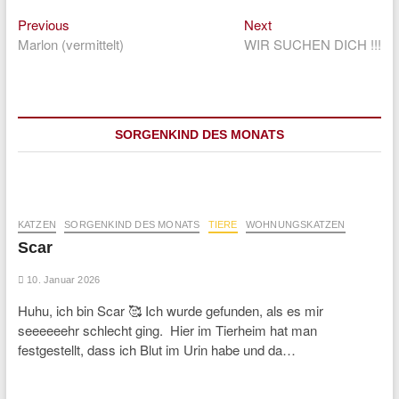
Previous
Next
Beitragsnavigation
Previous
Next
post:
post:
Marlon (vermittelt)
WIR SUCHEN DICH !!!
SORGENKIND DES MONATS
KATZEN
SORGENKIND DES MONATS
TIERE
WOHNUNGSKATZEN
Scar
10. Januar 2026
Huhu, ich bin Scar 🥰 Ich wurde gefunden, als es mir
seeeeeehr schlecht ging. Hier im Tierheim hat man
festgestellt, dass ich Blut im Urin habe und da…