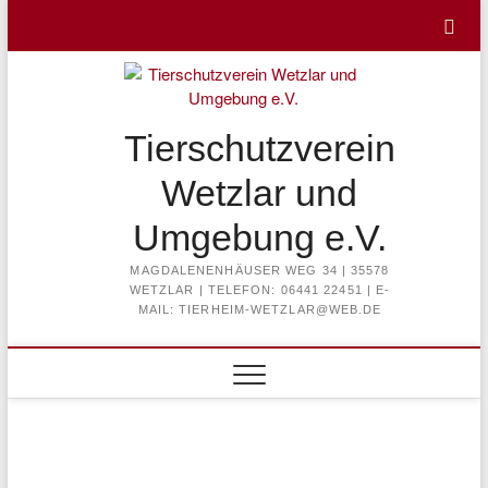
Skip
to
content
Tierschutzverein
Wetzlar und
Umgebung e.V.
MAGDALENENHÄUSER WEG 34 | 35578
WETZLAR | TELEFON: 06441 22451 | E-
MAIL: TIERHEIM-WETZLAR@WEB.DE