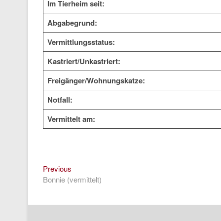
Im Tierheim seit:
Abgabegrund:
Vermittlungsstatus:
Kastriert/Unkastriert:
Freigänger/Wohnungskatze:
Notfall:
Vermittelt am:
Previous
Beitragsnavigation
Previous
post:
Bonnie (vermittelt)