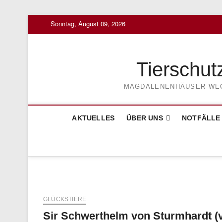
Skip
Sonntag, August 09, 2026
to
content
Tierschut
MAGDALENENHÄUSER WEG 3
AKTUELLES
ÜBER UNS
NOTFÄLLE
GLÜCKSTIERE
Sir Schwerthelm von Sturmhardt (v