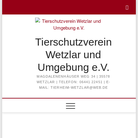
Skip
to
content
Tierschutzverein
Wetzlar und
Umgebung e.V.
MAGDALENENHÄUSER WEG 34 | 35578
WETZLAR | TELEFON: 06441 22451 | E-
MAIL: TIERHEIM-WETZLAR@WEB.DE