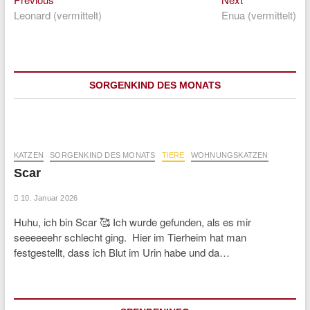
Beitragsnavigation
post:
post:
Leonard (vermittelt)
Enua (vermittelt)
SORGENKIND DES MONATS
KATZEN
SORGENKIND DES MONATS
TIERE
WOHNUNGSKATZEN
Scar
10. Januar 2026
Huhu, ich bin Scar 🥰 Ich wurde gefunden, als es mir
seeeeeehr schlecht ging. Hier im Tierheim hat man
festgestellt, dass ich Blut im Urin habe und da…