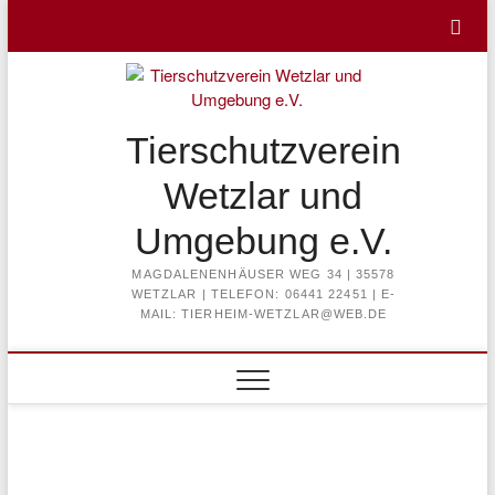
Skip
to
content
Tierschutzverein
Wetzlar und
Umgebung e.V.
MAGDALENENHÄUSER WEG 34 | 35578
WETZLAR | TELEFON: 06441 22451 | E-
MAIL: TIERHEIM-WETZLAR@WEB.DE