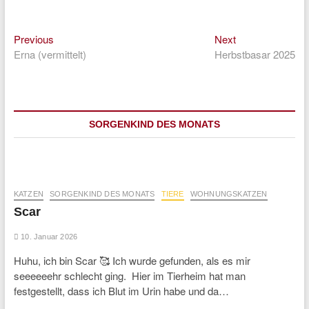
Previous
Next
Beitragsnavigation
Previous
Next
post:
post:
Erna (vermittelt)
Herbstbasar 2025
SORGENKIND DES MONATS
KATZEN
SORGENKIND DES MONATS
TIERE
WOHNUNGSKATZEN
Scar
10. Januar 2026
Huhu, ich bin Scar 🥰 Ich wurde gefunden, als es mir
seeeeeehr schlecht ging. Hier im Tierheim hat man
festgestellt, dass ich Blut im Urin habe und da…