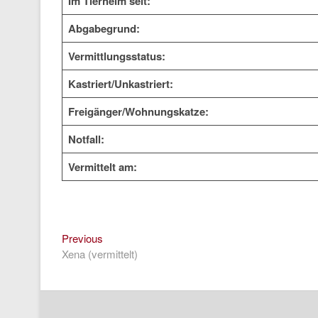
Im Tierheim seit:
Abgabegrund:
Vermittlungsstatus:
Kastriert/Unkastriert:
Freigänger/Wohnungskatze:
Notfall:
Vermittelt am:
Previous
Beitragsnavigation
Previous
post:
Xena (vermittelt)