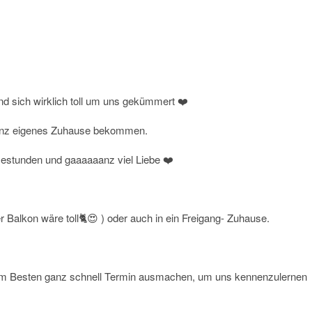
d sich wirklich toll um uns gekümmert ❤️
r ganz eigenes Zuhause bekommen.
sestunden und gaaaaaanz viel Liebe ❤️
Balkon wäre toll🐈😍 ) oder auch in ein Freigang- Zuhause.
 am Besten ganz schnell Termin ausmachen, um uns kennenzulernen