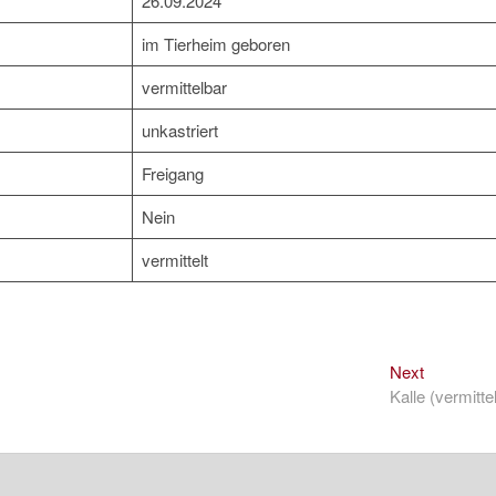
26.09.2024
im Tierheim geboren
vermittelbar
unkastriert
Freigang
Nein
vermittelt
Next
Next
post:
Kalle (vermittel