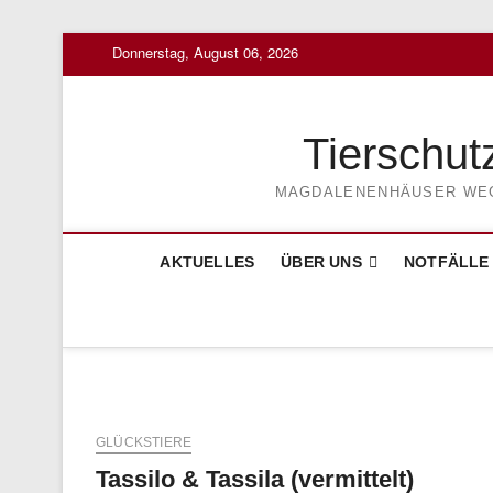
Skip
Donnerstag, August 06, 2026
to
content
Tierschut
MAGDALENENHÄUSER WEG 3
AKTUELLES
ÜBER UNS
NOTFÄLLE
GLÜCKSTIERE
Tassilo & Tassila (vermittelt)