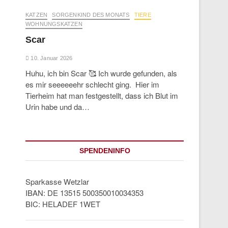
KATZEN
SORGENKIND DES MONATS
TIERE
WOHNUNGSKATZEN
Scar
10. Januar 2026
Huhu, ich bin Scar 🥰 Ich wurde gefunden, als
es mir seeeeeehr schlecht ging. Hier im
Tierheim hat man festgestellt, dass ich Blut im
Urin habe und da…
SPENDENINFO
Sparkasse Wetzlar
IBAN: DE 13515 500350010034353
BIC: HELADEF 1WET