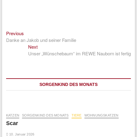
Previous
Beitragsnavigation
Previous
post:
Danke an Jakob und seiner Familie
Next
Next
post:
Unser „Wünschebaum“ im REWE Nauborn ist fertig
SORGENKIND DES MONATS
KATZEN
SORGENKIND DES MONATS
TIERE
WOHNUNGSKATZEN
Scar
10. Januar 2026