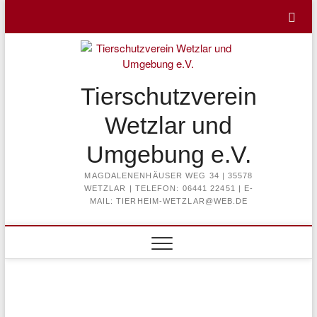
Skip
to
content
Tierschutzverein
Wetzlar und
Umgebung e.V.
MAGDALENENHÄUSER WEG 34 | 35578
WETZLAR | TELEFON: 06441 22451 | E-
MAIL: TIERHEIM-WETZLAR@WEB.DE