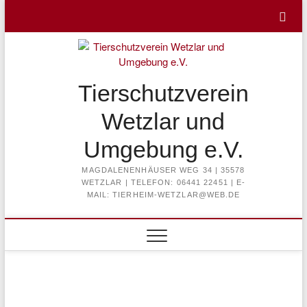
Skip
to
content
Tierschutzverein
Wetzlar und
Umgebung e.V.
MAGDALENENHÄUSER WEG 34 | 35578
WETZLAR | TELEFON: 06441 22451 | E-
MAIL: TIERHEIM-WETZLAR@WEB.DE