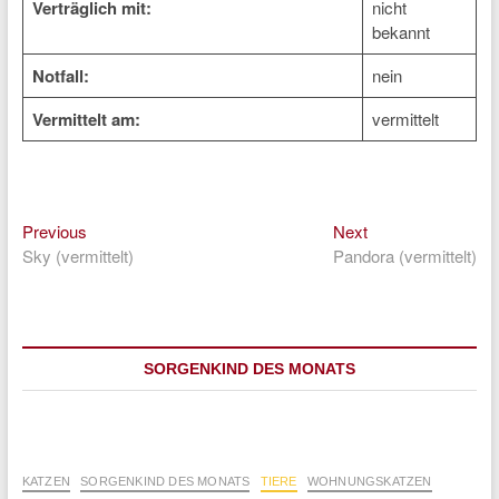
Verträglich mit:
nicht
bekannt
Notfall:
nein
Vermittelt am:
vermittelt
Previous
Next
Beitragsnavigation
Previous
Next
post:
post:
Sky (vermittelt)
Pandora (vermittelt)
SORGENKIND DES MONATS
KATZEN
SORGENKIND DES MONATS
TIERE
WOHNUNGSKATZEN