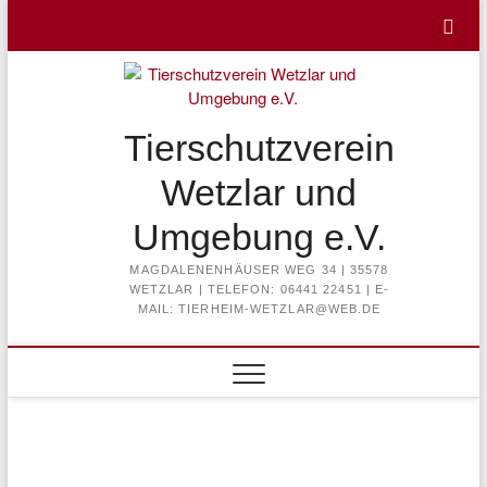
Skip
to
content
Tierschutzverein
Wetzlar und
Umgebung e.V.
MAGDALENENHÄUSER WEG 34 | 35578
WETZLAR | TELEFON: 06441 22451 | E-
MAIL: TIERHEIM-WETZLAR@WEB.DE