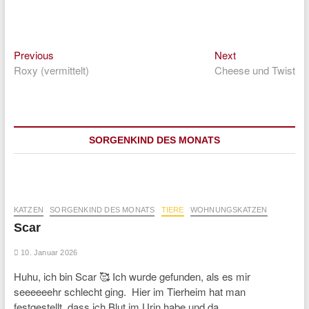
Previous
Next
Beitragsnavigation
Previous
Next
post:
post:
Roxy (vermittelt)
Cheese und Twist
SORGENKIND DES MONATS
KATZEN
SORGENKIND DES MONATS
TIERE
WOHNUNGSKATZEN
Scar
10. Januar 2026
Huhu, ich bin Scar 🥰 Ich wurde gefunden, als es mir
seeeeeehr schlecht ging. Hier im Tierheim hat man
festgestellt, dass ich Blut im Urin habe und da…