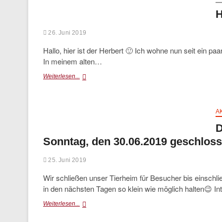
H
26. Juni 2019
Hallo, hier ist der Herbert 🙂 Ich wohne nun seit ein pa
In meinem alten…
Herbert
Weiterlesen...
A
D
Sonntag, den 30.06.2019 geschlos
25. Juni 2019
Wir schließen unser Tierheim für Besucher bis einschl
in den nächsten Tagen so klein wie möglich halten😉 
Das
Weiterlesen...
Tierheim
bleibt