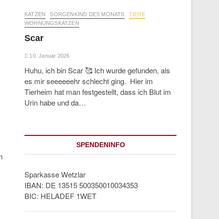
KATZEN
SORGENKIND DES MONATS
TIERE
WOHNUNGSKATZEN
Scar
10. Januar 2026
Huhu, ich bin Scar 🥰 Ich wurde gefunden, als
es mir seeeeeehr schlecht ging. Hier im
Tierheim hat man festgestellt, dass ich Blut im
Urin habe und da…
SPENDENINFO
m
Sparkasse Wetzlar
IBAN: DE 13515 500350010034353
BIC: HELADEF 1WET