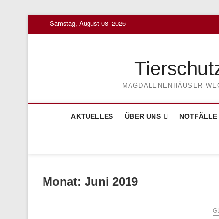
Skip
Samstag, August 08, 2026
to
content
Tierschut
MAGDALENENHÄUSER WEG 3
AKTUELLES
ÜBER UNS
NOTFÄLLE
Monat:
Juni 2019
G