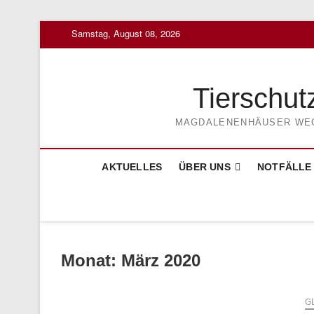
Skip
Samstag, August 08, 2026
to
content
Tierschut
MAGDALENENHÄUSER WEG 3
AKTUELLES
ÜBER UNS
NOTFÄLLE
Monat:
März 2020
G