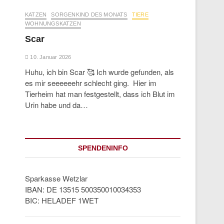
KATZEN
SORGENKIND DES MONATS
TIERE
WOHNUNGSKATZEN
Scar
10. Januar 2026
Huhu, ich bin Scar 🥰 Ich wurde gefunden, als
es mir seeeeeehr schlecht ging. Hier im
Tierheim hat man festgestellt, dass ich Blut im
Urin habe und da…
SPENDENINFO
Sparkasse Wetzlar
IBAN: DE 13515 500350010034353
BIC: HELADEF 1WET