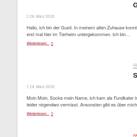
G
28. März 2020
Hallo, ich bin der Gusti. In meinem alten Zuhause konnt
erst mal hier im Tierheim untergekommen. Ich bin…
Gusti
Weiterlesen...
G
S
28. März 2020
Moin Moin, Socke mein Name, ich kam als Fundkater in
leider nirgendwo vermisst. Ansonsten gibt es über mic
Socke
Weiterlesen...
A