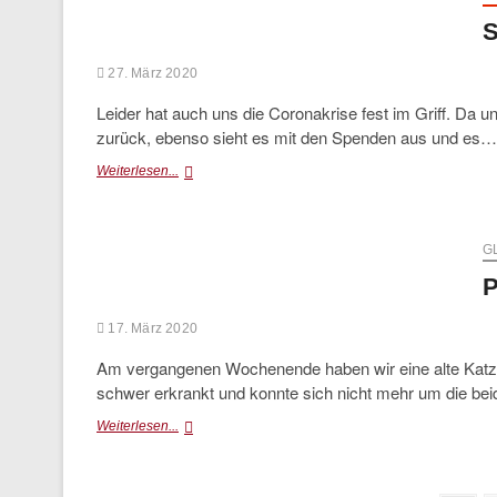
S
27. März 2020
Leider hat auch uns die Coronakrise fest im Griff. Da 
zurück, ebenso sieht es mit den Spenden aus und es…
SOS-
Weiterlesen...
Wir
brauchen
eure
Hilfe
G
P
17. März 2020
Am vergangenen Wochenende haben wir eine alte Katze 
schwer erkrankt und konnte sich nicht mehr um die b
Pina
Weiterlesen...