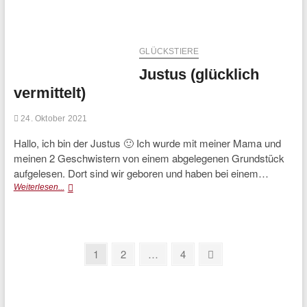
(glücklich
vermittelt)
GLÜCKSTIERE
Justus (glücklich
vermittelt)
24. Oktober 2021
Hallo, ich bin der Justus 🙂 Ich wurde mit meiner Mama und
meinen 2 Geschwistern von einem abgelegenen Grundstück
aufgelesen. Dort sind wir geboren und haben bei einem…
Justus
Weiterlesen...
(glücklich
vermittelt)
Seitennummerierung
Page
Page
Page
Next
1
2
…
4
page
der
Beiträge