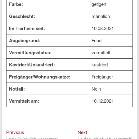
Farbe:
getigert
Geschlecht:
männlich
Im Tierheim seit:
10.08.2021
Abgabegrund:
Fund
Vermittlungsstatus:
vermittelt
Kastriert/Unkastriert:
kastriert
Freigänger/Wohnungskatze:
Freigänger
Notfall:
Nein
Vermittelt am:
10.12.2021
Previous
Next
Beitragsnavigation
Previous
Next
post:
post:
Lady (glücklich vermittelt)
Louisa (glücklich vermittelt)