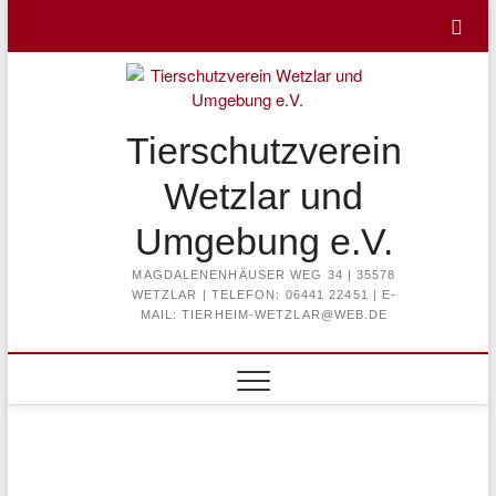
Skip
to
content
Tierschutzverein
Wetzlar und
Umgebung e.V.
MAGDALENENHÄUSER WEG 34 | 35578
WETZLAR | TELEFON: 06441 22451 | E-
MAIL: TIERHEIM-WETZLAR@WEB.DE