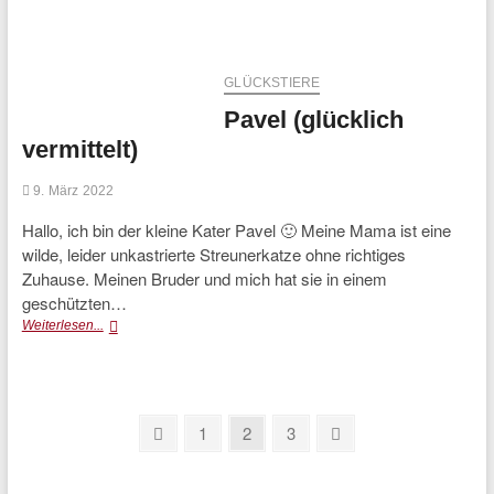
(glücklich
vermittelt)
GLÜCKSTIERE
Pavel (glücklich
vermittelt)
9. März 2022
Hallo, ich bin der kleine Kater Pavel 🙂 Meine Mama ist eine
wilde, leider unkastrierte Streunerkatze ohne richtiges
Zuhause. Meinen Bruder und mich hat sie in einem
geschützten…
Pavel
Weiterlesen...
(glücklich
vermittelt)
Seitennummerierung
Previous
Page
Page
Page
Next
1
2
3
page
page
der