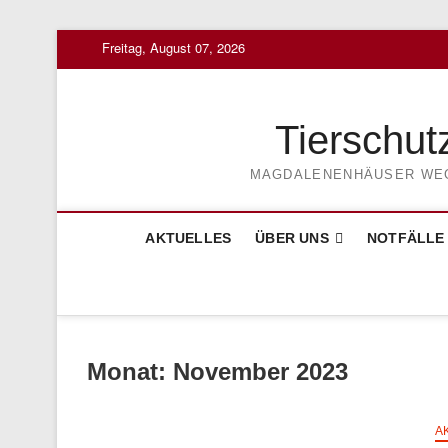
Skip
Freitag, August 07, 2026
to
content
Tierschut
MAGDALENENHÄUSER WEG 3
AKTUELLES
ÜBER UNS
NOTFÄLLE
Monat:
November 2023
A