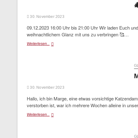

30. November 2023
09.12.2023 16:00 Uhr bis 21:00 Uhr Wir laden Euch und
weihnachtlichem Glanz mit uns zu verbringen 🥰…
🎄
Weiterlesen...
🎅🏻
🐶
🐰
Tierische
G
Weihnachten
M
🌟
🎄
30. November 2023
🐱
🐹
Hallo, ich bin Marge, eine etwas vorsichtige Katzendam
verstorben ist, war ich mehrere Wochen alleine in uns
Marge
Weiterlesen...
(vermittelt)
G