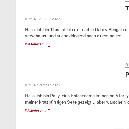
T
26. November 2023
Hallo, ich bin Titus Ich bin ein marbled tabby Bengale
verschmust und suche dringend nach einem neuen…
Titus
Weiterlesen...
(vermittelt)
G
P
26. November 2023
Hallo, ich bin Patty, eine Katzendame im besten Alter 
meiner kratzbürstigen Seite gezeigt… aber warscheinl
Patty
Weiterlesen...
(vermittelt)