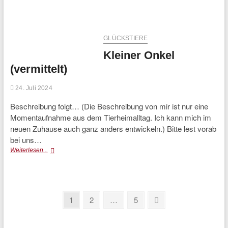
(vermittelt)
GLÜCKSTIERE
Kleiner Onkel
(vermittelt)
24. Juli 2024
Beschreibung folgt… (Die Beschreibung von mir ist nur eine
Momentaufnahme aus dem Tierheimalltag. Ich kann mich im
neuen Zuhause auch ganz anders entwickeln.) Bitte lest vorab
bei uns…
Kleiner
Weiterlesen...
Onkel
(vermittelt)
Seitennummerierung
Page
Page
Page
Next
1
2
…
5
page
der