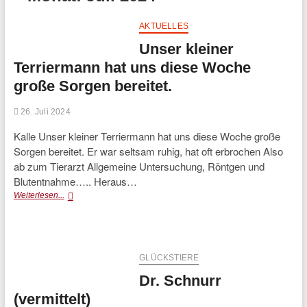
AKTUELLES
Unser kleiner
Terriermann hat uns diese Woche
große Sorgen bereitet.
26. Juli 2024
Kalle Unser kleiner Terriermann hat uns diese Woche große
Sorgen bereitet. Er war seltsam ruhig, hat oft erbrochen Also
ab zum Tierarzt Allgemeine Untersuchung, Röntgen und
Blutentnahme….. Heraus…
Unser
Weiterlesen...
kleiner
Terriermann
hat
uns
diese
GLÜCKSTIERE
Woche
Dr. Schnurr
große
Sorgen
(vermittelt)
bereitet.