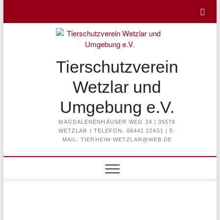
Skip
to
content
Tierschutzverein
Wetzlar und
Umgebung e.V.
MAGDALENENHÄUSER WEG 34 | 35578
WETZLAR | TELEFON: 06441 22451 | E-
MAIL: TIERHEIM-WETZLAR@WEB.DE