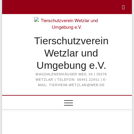
Skip
to
content
Tierschutzverein
Wetzlar und
Umgebung e.V.
MAGDALENENHÄUSER WEG 34 | 35578
WETZLAR | TELEFON: 06441 22451 | E-
MAIL: TIERHEIM-WETZLAR@WEB.DE