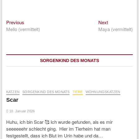
Previous
Next
Beitragsnavigation
Previous
Next
post:
post:
Mello (vermittelt)
Maya (vermittelt)
SORGENKIND DES MONATS
KATZEN
SORGENKIND DES MONATS
TIERE
WOHNUNGSKATZEN
Scar
10. Januar 2026
Huhu, ich bin Scar 🥰 Ich wurde gefunden, als es mir
seeeeeehr schlecht ging. Hier im Tierheim hat man
festgestellt, dass ich Blut im Urin habe und da…