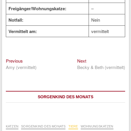
Freigänger/Wohnungskatze:
–
Notfall:
Nein
Vermittelt am:
vermittelt
Previous
Next
Beitragsnavigation
Previous
Next
post:
post:
Amy (vermittelt)
Becky & Beth (vermittelt)
SORGENKIND DES MONATS
KATZEN
SORGENKIND DES MONATS
TIERE
WOHNUNGSKATZEN