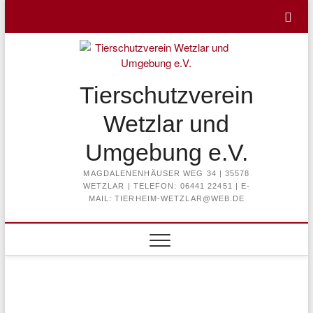
Skip
to
content
Tierschutzverein
Wetzlar und
Umgebung e.V.
MAGDALENENHÄUSER WEG 34 | 35578
WETZLAR | TELEFON: 06441 22451 | E-
MAIL: TIERHEIM-WETZLAR@WEB.DE