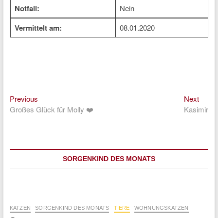
Notfall:
Nein
Vermittelt am:
08.01.2020
Previous
Next
Beitragsnavigation
Previous
Next
post:
post:
Großes Glück für Molly ❤️
Kasimir
SORGENKIND DES MONATS
KATZEN
SORGENKIND DES MONATS
TIERE
WOHNUNGSKATZEN