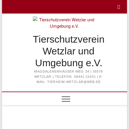
Skip
to
content
Tierschutzverein
Wetzlar und
Umgebung e.V.
MAGDALENENHÄUSER WEG 34 | 35578
WETZLAR | TELEFON: 06441 22451 | E-
MAIL: TIERHEIM-WETZLAR@WEB.DE