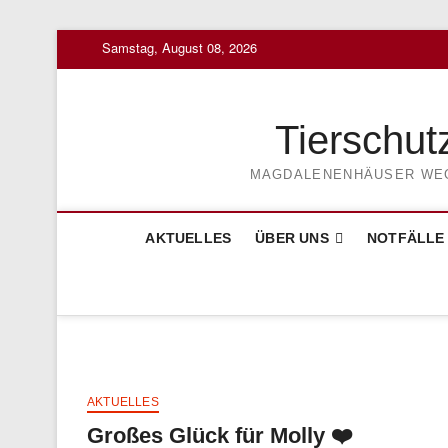
Skip
Samstag, August 08, 2026
to
content
Tierschut
MAGDALENENHÄUSER WEG 3
AKTUELLES
ÜBER UNS
NOTFÄLLE
AKTUELLES
Großes Glück für Molly ❤️