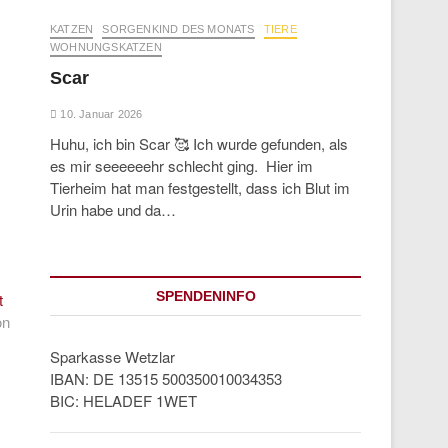
KATZEN
SORGENKIND DES MONATS
TIERE
WOHNUNGSKATZEN
Scar
10. Januar 2026
Huhu, ich bin Scar 🥰 Ich wurde gefunden, als
es mir seeeeeehr schlecht ging. Hier im
Tierheim hat man festgestellt, dass ich Blut im
Urin habe und da…
Next
SPENDENINFO
t
post:
on
Sparkasse Wetzlar
IBAN: DE 13515 500350010034353
BIC: HELADEF 1WET