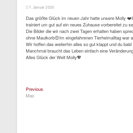
7. Januar 2020
Das größte Glück im neuen Jahr hatte unsere Molly ❤️S
trainiert um gut auf ein neues Zuhause vorbereitet zu se
Die Bilder die wir nach zwei Tagen erhalten haben spr
ohne Maulkorb😍Im eingefahrenen Tierheimalltag war 
Wir hoffen das weiterhin alles so gut klappt und du ba
Manchmal braucht das Leben einfach eine Veränderung
Alles Glück der Welt Molly💖
Previous
Beitragsnavigation
Previous
post:
Max