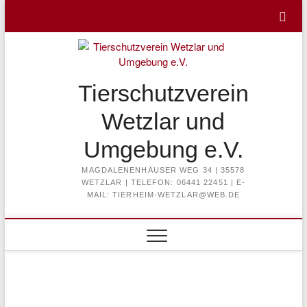
Skip
to
content
Tierschutzverein
Wetzlar und
Umgebung e.V.
MAGDALENENHÄUSER WEG 34 | 35578
WETZLAR | TELEFON: 06441 22451 | E-
MAIL: TIERHEIM-WETZLAR@WEB.DE