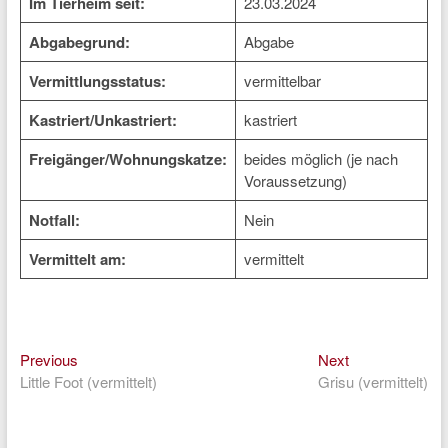
Im Tierheim seit:
23.03.2024
Abgabegrund:
Abgabe
Vermittlungsstatus:
vermittelbar
Kastriert/Unkastriert:
kastriert
Freigänger/Wohnungskatze:
beides möglich (je nach
Voraussetzung)
Notfall:
Nein
Vermittelt am:
vermittelt
Previous
Next
Beitragsnavigation
Previous
Next
post:
post:
Little Foot (vermittelt)
Grisu (vermittelt)