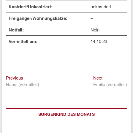
Kastriert/Unkastriert:
unkastriert
Freigänger/Wohnungskatze:
–
Notfall:
Nein
Vermittelt am:
14.10.23
Previous
Next
Beitragsnavigation
Previous
Next
post:
post:
Hansi (vermittelt)
Emilio (vermittelt)
SORGENKIND DES MONATS