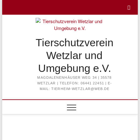
Skip
to
content
Tierschutzverein
Wetzlar und
Umgebung e.V.
MAGDALENENHÄUSER WEG 34 | 35578
WETZLAR | TELEFON: 06441 22451 | E-
MAIL: TIERHEIM-WETZLAR@WEB.DE