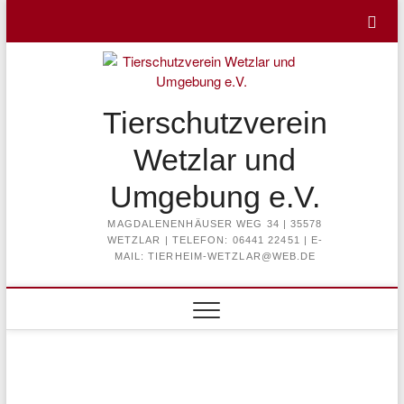
Skip
to
content
Tierschutzverein
Wetzlar und
Umgebung e.V.
MAGDALENENHÄUSER WEG 34 | 35578
WETZLAR | TELEFON: 06441 22451 | E-
MAIL: TIERHEIM-WETZLAR@WEB.DE