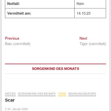
Notfall:
Nein
Vermittelt am:
14.10.23
Previous
Next
Beitragsnavigation
Previous
Next
post:
post:
Balu (vermittelt)
Tiger (vermittelt)
SORGENKIND DES MONATS
KATZEN
SORGENKIND DES MONATS
TIERE
WOHNUNGSKATZEN
Scar
10. Januar 2026