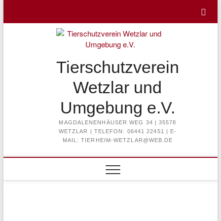
Skip
to
content
Tierschutzverein
Wetzlar und
Umgebung e.V.
MAGDALENENHÄUSER WEG 34 | 35578
WETZLAR | TELEFON: 06441 22451 | E-
MAIL: TIERHEIM-WETZLAR@WEB.DE