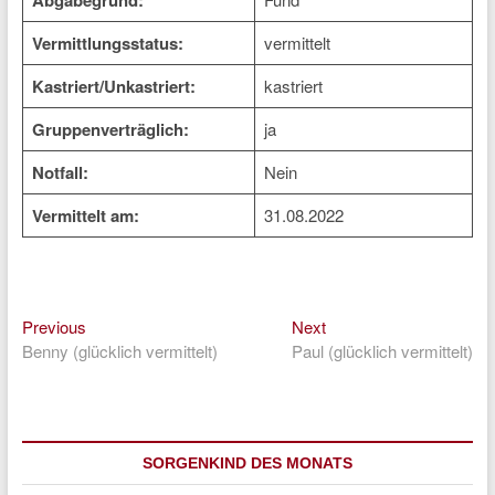
Abgabegrund:
Vermittlungsstatus:
vermittelt
Kastriert/Unkastriert:
kastriert
Gruppenverträglich:
ja
Notfall:
Nein
Vermittelt am:
31.08.2022
Previous
Next
Beitragsnavigation
Previous
Next
post:
post:
Benny (glücklich vermittelt)
Paul (glücklich vermittelt)
SORGENKIND DES MONATS