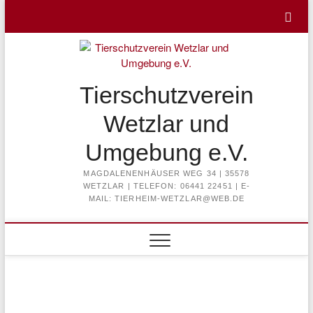
Skip
to
content
Tierschutzverein
Wetzlar und
Umgebung e.V.
MAGDALENENHÄUSER WEG 34 | 35578
WETZLAR | TELEFON: 06441 22451 | E-
MAIL: TIERHEIM-WETZLAR@WEB.DE