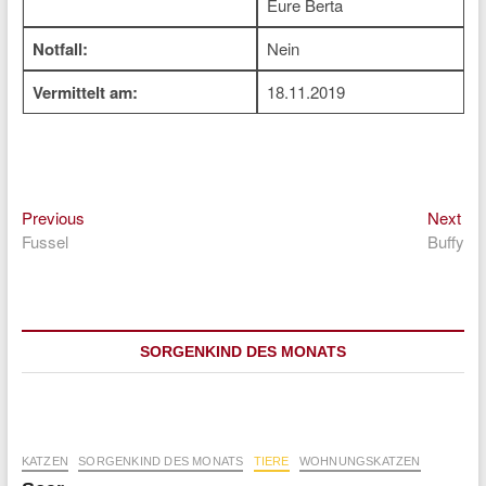
Eure Berta
Notfall:
Nein
Vermittelt am:
18.11.2019
Previous
Nex
Beitragsnavigation
Previous
Next
post:
pos
Fussel
Buffy
SORGENKIND DES MONATS
KATZEN
SORGENKIND DES MONATS
TIERE
WOHNUNGSKATZEN