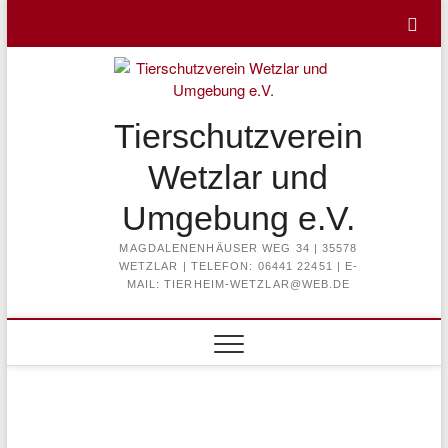
Skip
to
content
Tierschutzverein
Wetzlar und
Umgebung e.V.
MAGDALENENHÄUSER WEG 34 | 35578
WETZLAR | TELEFON: 06441 22451 | E-
MAIL: TIERHEIM-WETZLAR@WEB.DE