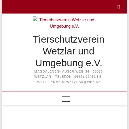
Skip
to
content
Tierschutzverein
Wetzlar und
Umgebung e.V.
MAGDALENENHÄUSER WEG 34 | 35578
WETZLAR | TELEFON: 06441 22451 | E-
MAIL: TIERHEIM-WETZLAR@WEB.DE