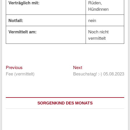
Verträglich mit:
Rüden,
Hündinnen
Notfall:
nein
Vermittelt am:
Noch nicht
vermittelt
Previous
Next
Beitragsnavigation
Previous
Next
post:
post:
Fee (vermittelt)
Besuchstag! :-) 05.08.2023
SORGENKIND DES MONATS