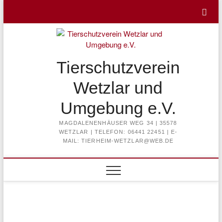
Skip
to
content
Tierschutzverein
Wetzlar und
Umgebung e.V.
MAGDALENENHÄUSER WEG 34 | 35578
WETZLAR | TELEFON: 06441 22451 | E-
MAIL: TIERHEIM-WETZLAR@WEB.DE