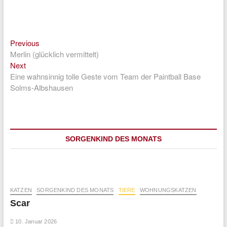
Previous
Beitragsnavigation
Previous
post:
Merlin (glücklich vermittelt)
Next
Next
post:
Eine wahnsinnig tolle Geste vom Team der Paintball Base
Solms-Albshausen
SORGENKIND DES MONATS
KATZEN
SORGENKIND DES MONATS
TIERE
WOHNUNGSKATZEN
Scar
10. Januar 2026