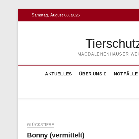
Skip
Samstag, August 08, 2026
to
content
Tierschut
MAGDALENENHÄUSER WEG 3
AKTUELLES
ÜBER UNS
NOTFÄLLE
GLÜCKSTIERE
Bonny (vermittelt)