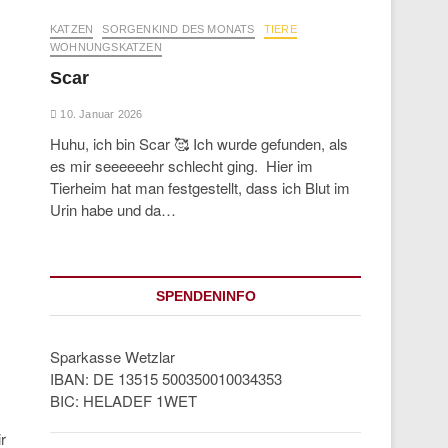
KATZEN
SORGENKIND DES MONATS
TIERE
WOHNUNGSKATZEN
Scar
10. Januar 2026
Huhu, ich bin Scar 🥰 Ich wurde gefunden, als
es mir seeeeeehr schlecht ging. Hier im
Tierheim hat man festgestellt, dass ich Blut im
Urin habe und da…
SPENDENINFO
Sparkasse Wetzlar
IBAN: DE 13515 500350010034353
BIC: HELADEF 1WET
r