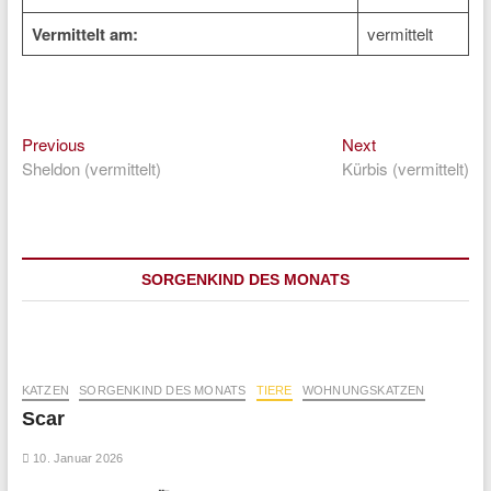
Vermittelt am:
vermittelt
Previous
Next
Beitragsnavigation
Previous
Next
post:
post:
Sheldon (vermittelt)
Kürbis (vermittelt)
SORGENKIND DES MONATS
KATZEN
SORGENKIND DES MONATS
TIERE
WOHNUNGSKATZEN
Scar
10. Januar 2026