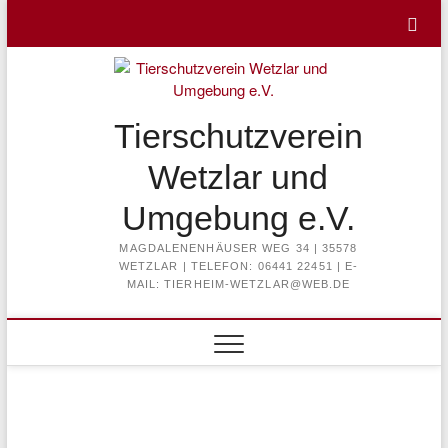
Skip
to
content
Tierschutzverein
Wetzlar und
Umgebung e.V.
MAGDALENENHÄUSER WEG 34 | 35578
WETZLAR | TELEFON: 06441 22451 | E-
MAIL: TIERHEIM-WETZLAR@WEB.DE