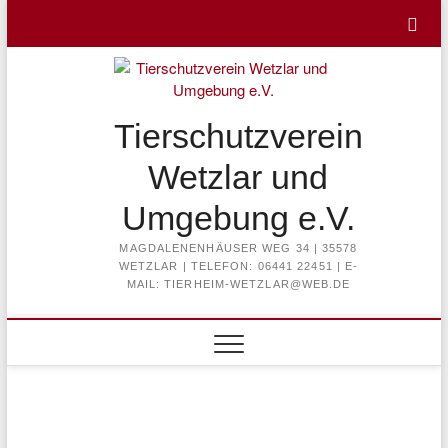
Skip
to
content
Tierschutzverein
Wetzlar und
Umgebung e.V.
MAGDALENENHÄUSER WEG 34 | 35578
WETZLAR | TELEFON: 06441 22451 | E-
MAIL: TIERHEIM-WETZLAR@WEB.DE