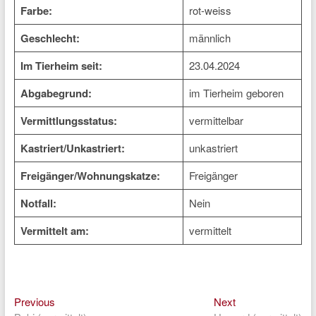
Farbe:
rot-weiss
Geschlecht:
männlich
Im Tierheim seit:
23.04.2024
Abgabegrund:
im Tierheim geboren
Vermittlungsstatus:
vermittelbar
Kastriert/Unkastriert:
unkastriert
Freigänger/Wohnungskatze:
Freigänger
Notfall:
Nein
Vermittelt am:
vermittelt
Previous
Next
Beitragsnavigation
Previous
Next