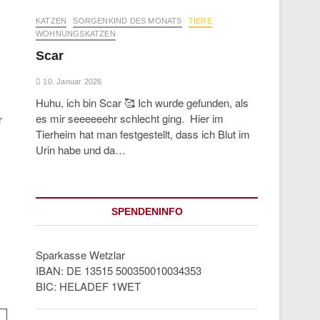
KATZEN
SORGENKIND DES MONATS
TIERE
WOHNUNGSKATZEN
Scar
10. Januar 2026
Huhu, ich bin Scar 🥰 Ich wurde gefunden, als
es mir seeeeeehr schlecht ging. Hier im
r
Tierheim hat man festgestellt, dass ich Blut im
Urin habe und da…
SPENDENINFO
Sparkasse Wetzlar
IBAN: DE 13515 500350010034353
BIC: HELADEF 1WET