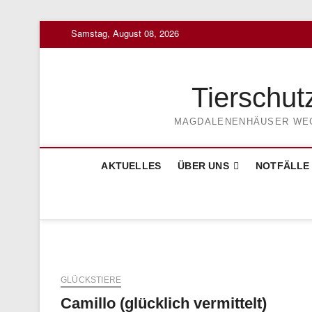
Skip
Samstag, August 08, 2026
to
content
Tierschut
MAGDALENENHÄUSER WEG 3
AKTUELLES
ÜBER UNS
NOTFÄLLE
GLÜCKSTIERE
Camillo (glücklich vermittelt)