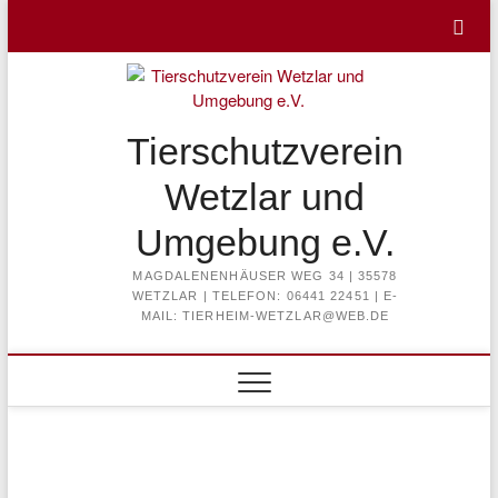
Skip
to
content
Tierschutzverein
Wetzlar und
Umgebung e.V.
MAGDALENENHÄUSER WEG 34 | 35578
WETZLAR | TELEFON: 06441 22451 | E-
MAIL: TIERHEIM-WETZLAR@WEB.DE