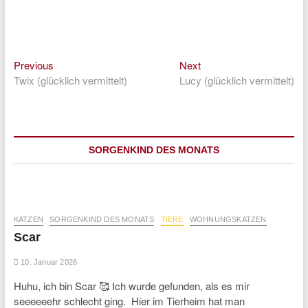
Previous
Next
Beitragsnavigation
Previous
Next
post:
post:
Twix (glücklich vermittelt)
Lucy (glücklich vermittelt)
SORGENKIND DES MONATS
KATZEN
SORGENKIND DES MONATS
TIERE
WOHNUNGSKATZEN
Scar
10. Januar 2026
Huhu, ich bin Scar 🥰 Ich wurde gefunden, als es mir
seeeeeehr schlecht ging. Hier im Tierheim hat man